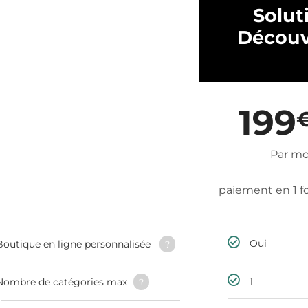
Solut
Découv
199
Par mo
paiement en 1 fo
Oui
Boutique en ligne personnalisée
?
1
Nombre de catégories max
?