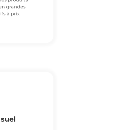
en grandes
fs à prix
suel