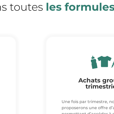
ns toutes
les formule
Achats gr
trimestri
Une fois par trimestre, n
proposerons une offre d
permettant d’accéder à 