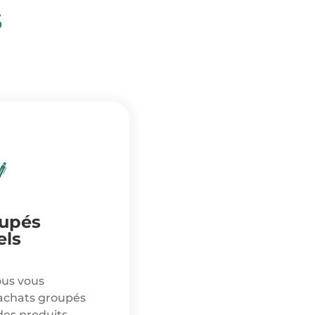
s
oupés
els
ous vous
’achats groupés
des produits