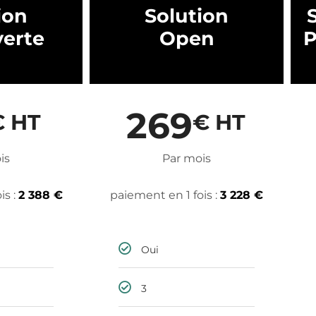
ion
Solution
erte
Open
P
269
€ HT
€ HT
is
Par mois
is :
2 388 €
paiement en 1 fois :
3 228 €
Oui
3