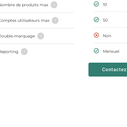
10
Nombre de produits max
?
50
Comptes utilisateurs max
?
Non
Double-marquage
?
Mensuel
Reporting
?
Contactez